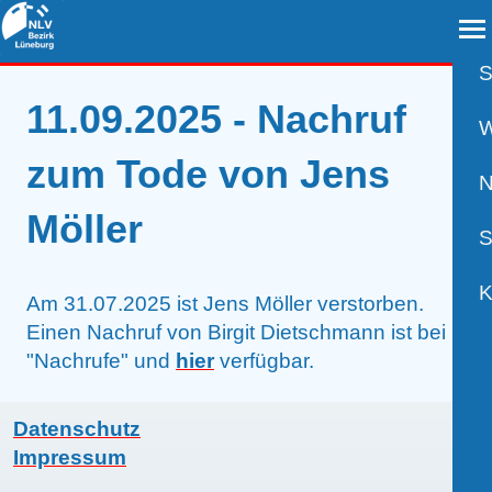
S
11.09.2025 - Nachruf
A
W
zum Tode von Jens
B
N
Möller
B
S
B
P
K
Am 31.07.2025 ist Jens Möller verstorben.
Einen Nachruf von Birgit Dietschmann ist bei
R
U
V
"Nachrufe" und
hier
verfügbar.
S
A
K
Datenschutz
W
Impressum