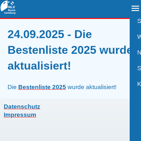
S
24.09.2025 - Die
A
W
Bestenliste 2025 wurde
B
N
aktualisiert!
B
S
B
P
K
Die
Bestenliste 2025
wurde aktualisiert!
R
U
V
Datenschutz
Impressum
S
A
K
W