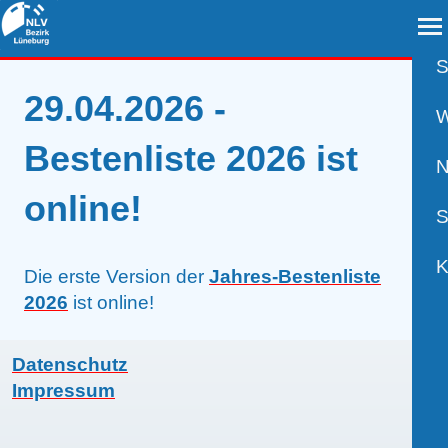
S
29.04.2026 -
A
W
Bestenliste 2026 ist
B
N
online!
B
S
B
P
K
Die erste Version der
Jahres-Bestenliste
2026
ist online!
R
U
V
Datenschutz
S
A
K
Impressum
W