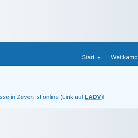
Start
Wettkamp
sliste BM Hürden und Hinde
se in Zeven ist online (Link auf
LADV
)!