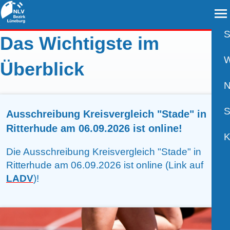
S
Das Wichtigste im
A
W
Überblick
B
N
B
S
Ausschreibung Kreisvergleich "Stade" in
Ritterhude am 06.09.2026 ist online!
B
P
K
Die Ausschreibung Kreisvergleich "Stade" in
R
U
V
Ritterhude am 06.09.2026 ist online (Link auf
LADV
)!
S
A
K
W