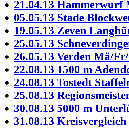
21.04.13 Hammerwurf 
05.05.13 Stade Blockw
19.05.13 Zeven Langhü
25.05.13 Schneverding
26.05.13 Verden Mä/Fr
22.08.13 1500 m Adend
24.08.13 Tostedt Staffel
25.08.13 Regionsmeiste
30.08.13 5000 m Unterl
31.08.13 Kreisvergleic