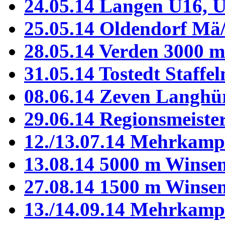
24.05.14 Langen U16, 
25.05.14 Oldendorf Mä
28.05.14 Verden 3000 m
31.05.14 Tostedt Staffel
08.06.14 Zeven Langhü
29.06.14 Regionsmeiste
12./13.07.14 Mehrkamp
13.08.14 5000 m Winse
27.08.14 1500 m Winse
13./14.09.14 Mehrkampf