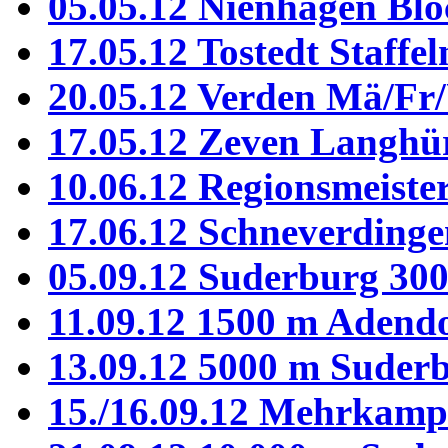
05.05.12 Nienhagen Bl
17.05.12 Tostedt Staffel
20.05.12 Verden Mä/Fr
17.05.12 Zeven Langhü
10.06.12 Regionsmeiste
17.06.12 Schneverdinge
05.09.12 Suderburg 30
11.09.12 1500 m Adend
13.09.12 5000 m Suder
15./16.09.12 Mehrkamp